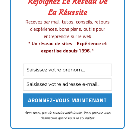
e
te
re
bl
di
e
a
Rejoignez Le Réseau De
b
r
st
r
t
d
g
La Réussite
o
I
er
Recevez par mail, tutos, conseils, retours
o
n
d'expériences, bons plans, outils pour
entreprendre sur le web
k
* Un réseau de sites - Expérience et
expertise depuis 1996. *
Avec nous, pas de courrier indésirable. Vous pouvez vous
désinscrire quand vous le souhaitez.