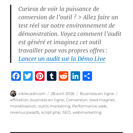
Curieux de voir la puissance de
conversion de l’outil ?
> Allez faire un
test réel sur notre environnement de
démonstration. Voyez comment l’audit
est généré et imaginez cet outil
travailler pour vos propres offres :
Lancer un audit sur la Démo Live
F
T
Pi
T
R
Li
P
a
w
n
u
e
n
a
c
it
te
m
d
k
rt
Auteur
Publié
Catégories
Étique
ciblecashcom
28 avril 2026
Business en ligne
le
affiliation
,
business en ligne
,
Conversion
,
lead magnet
,
e
te
re
bl
di
e
a
monétisation
,
outils marketing
,
Performance web
,
b
r
st
r
t
d
g
revenus passifs
,
script php
,
SEO
,
webmarketing
o
I
er
o
n