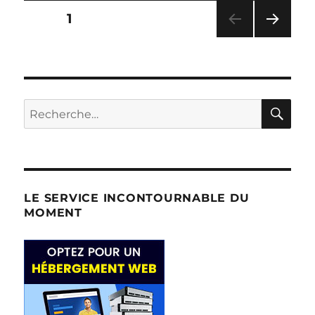
Pagination
k
PAGE
1
PAG
des
E
SUIV
publications
ANT
E
RE
Recherche
pour :
LE SERVICE INCONTOURNABLE DU
MOMENT