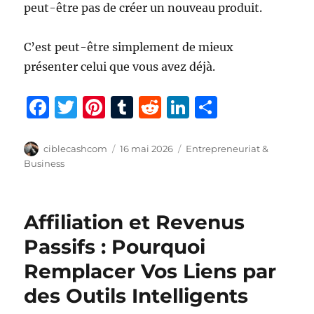
peut-être pas de créer un nouveau produit.
C’est peut-être simplement de mieux
présenter celui que vous avez déjà.
F
T
Pi
T
R
Li
P
a
w
n
u
e
n
a
c
it
te
m
d
k
rt
Auteur
Publié
Catégories
ciblecashcom
16 mai 2026
Entrepreneuriat &
le
Business
e
te
re
bl
di
e
a
b
r
st
r
t
d
g
o
I
er
Affiliation et Revenus
o
n
Passifs : Pourquoi
k
Remplacer Vos Liens par
des Outils Intelligents