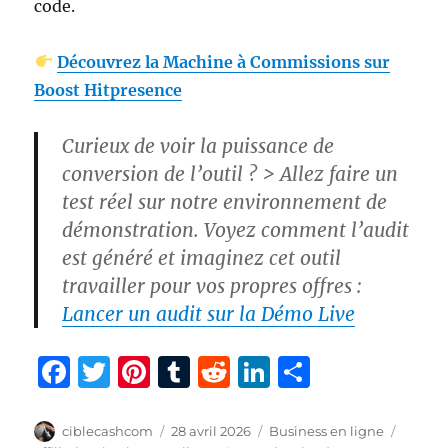
code.
Découvrez la Machine à Commissions sur
Boost Hitpresence
Curieux de voir la puissance de
conversion de l’outil ?
> Allez faire un
test réel sur notre environnement de
démonstration. Voyez comment l’audit
est généré et imaginez cet outil
travailler pour vos propres offres :
Lancer un audit sur la Démo Live
F
T
Pi
T
R
Li
P
a
w
n
u
e
n
a
c
it
te
m
d
k
rt
Auteur
Publié
Catégories
Étique
ciblecashcom
28 avril 2026
Business en ligne