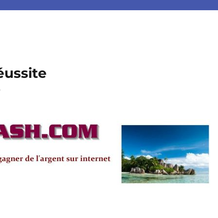
éussite
.