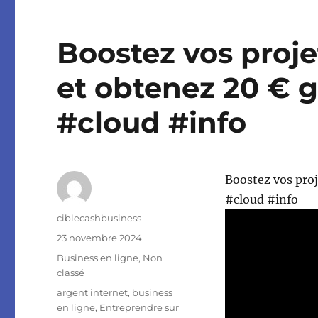
Boostez vos proje
et obtenez 20 € g
#cloud #info
Boostez vos proj
#cloud #info
Auteur
ciblecashbusiness
Publié
23 novembre 2024
le
Catégories
Business en ligne
,
Non
classé
Étiquettes
argent internet
,
business
en ligne
,
Entreprendre sur