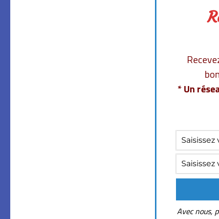
R
Recevez 
bon
* Un résea
Avec nous, p