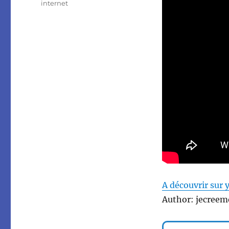
internet
A découvrir sur 
Author: jecreem