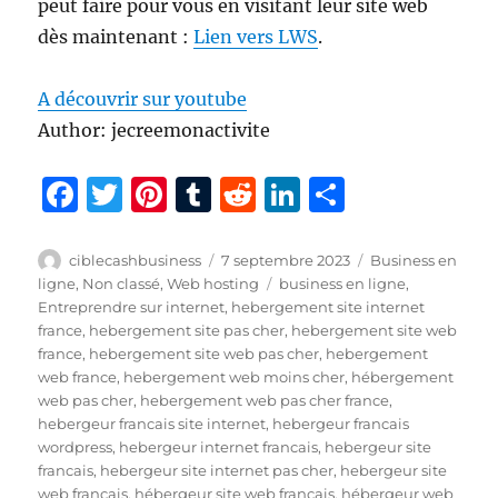
peut faire pour vous en visitant leur site web
dès maintenant :
Lien vers LWS
.
A découvrir sur youtube
Author: jecreemonactivite
F
T
Pi
T
R
Li
P
a
w
n
u
e
n
a
c
it
te
m
d
k
rt
Auteur
Publié
Catégories
ciblecashbusiness
7 septembre 2023
Business en
le
Étiquettes
ligne
,
Non classé
,
Web hosting
business en ligne
,
e
te
re
bl
di
e
a
Entreprendre sur internet
,
hebergement site internet
b
r
st
r
t
d
g
france
,
hebergement site pas cher
,
hebergement site web
france
,
hebergement site web pas cher
,
hebergement
o
I
er
web france
,
hebergement web moins cher
,
hébergement
o
n
web pas cher
,
hebergement web pas cher france
,
hebergeur francais site internet
,
hebergeur francais
k
wordpress
,
hebergeur internet francais
,
hebergeur site
francais
,
hebergeur site internet pas cher
,
hebergeur site
web francais
,
hébergeur site web français
,
hébergeur web