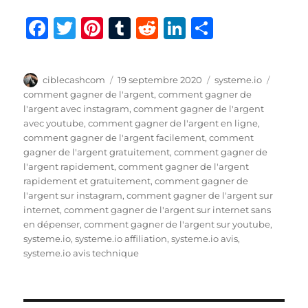
F
T
Pi
T
R
Li
P
a
w
n
u
e
n
a
c
it
te
m
d
k
rt
Auteur
Publié
Catégories
Étiquet
ciblecashcom
19 septembre 2020
systeme.io
e
te
re
bl
di
e
a
le
comment gagner de l'argent
,
comment gagner de
b
r
st
r
t
d
g
l'argent avec instagram
,
comment gagner de l'argent
avec youtube
,
comment gagner de l'argent en ligne
,
o
I
er
comment gagner de l'argent facilement
,
comment
o
n
gagner de l'argent gratuitement
,
comment gagner de
l'argent rapidement
,
comment gagner de l'argent
k
rapidement et gratuitement
,
comment gagner de
l'argent sur instagram
,
comment gagner de l'argent sur
internet
,
comment gagner de l'argent sur internet sans
en dépenser
,
comment gagner de l'argent sur youtube
,
systeme.io
,
systeme.io affiliation
,
systeme.io avis
,
systeme.io avis technique