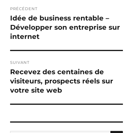
Navigation
PRÉCÉDENT
de
Idée de business rentable –
Publication
précédente :
Développer son entreprise sur
l’article
internet
SUIVANT
Recevez des centaines de
Publication
suivante :
visiteurs, prospects réels sur
votre site web
RE