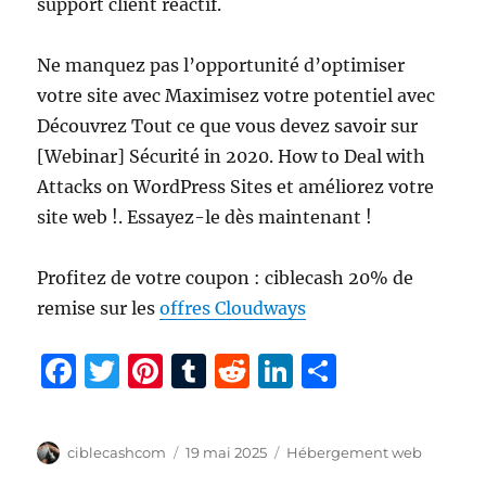
support client réactif.
Ne manquez pas l’opportunité d’optimiser
votre site avec Maximisez votre potentiel avec
Découvrez Tout ce que vous devez savoir sur
[Webinar] Sécurité in 2020. How to Deal with
Attacks on WordPress Sites et améliorez votre
site web !. Essayez-le dès maintenant !
Profitez de votre coupon : ciblecash 20% de
remise sur les
offres Cloudways
F
T
Pi
T
R
Li
P
a
w
n
u
e
n
a
c
it
te
m
d
k
rt
Auteur
Publié
Catégories
ciblecashcom
19 mai 2025
Hébergement web
e
te
re
bl
di
e
a
le