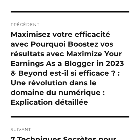
b
r
st
r
t
d
g
o
I
er
Navigation
o
n
PRÉCÉDENT
de
Maximisez votre efficacité
k
Publication
précédente :
avec Pourquoi Boostez vos
l’article
résultats avec Maximize Your
Earnings As a Blogger in 2023
& Beyond est-il si efficace ? :
Une révolution dans le
domaine du numérique :
Explication détaillée
SUIVANT
7 Techniques Secrètes pour
Publication