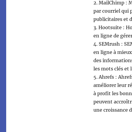
2. MailChimp : 
par courriel qui
publicitaires et d
3. Hootsuite : H
en ligne de gére
4. SEMrush : SEM
en ligne à mieux
des informations
les mots clés et 
5. Ahrefs : Ahref
améliorer leur r
à profit les bon
peuvent accroître 
une croissance d