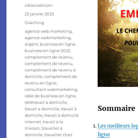
Auteur
ciblecashcom
Publié
23 janvier 2023
le
Catégories
Coaching
Étiquettes
agence web marketing
,
agence webmarketing
,
argent
,
business en ligne
,
business en ligne 2023
,
complement de revenu
,
complément de revenu
,
complément de revenu à
domicile
,
complement de
revenu en ligne
,
consultant webmarketing
,
idée de business en ligne
,
télétravail à domicile
,
Sommaire
travail a domicile
,
travail à
domicile
,
travail à domicile
internet
,
travail a la
Les meilleurs lo
maison
,
travailler à
ligne
domicile
,
travailler chez