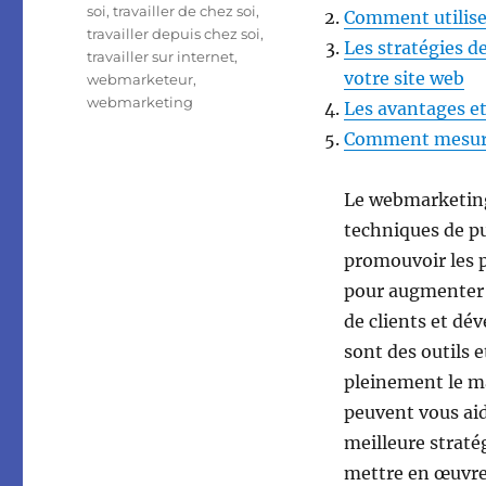
soi
,
travailler de chez soi
,
Comment utilise
travailler depuis chez soi
,
Les stratégies d
travailler sur internet
,
votre site web
webmarketeur
,
webmarketing
Les avantages et
Comment mesure
Le webmarketing
techniques de pu
promouvoir les pr
pour augmenter la
de clients et dé
sont des outils 
pleinement le ma
peuvent vous ai
meilleure straté
mettre en œuvre 