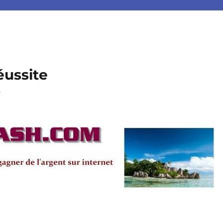
éussite
.