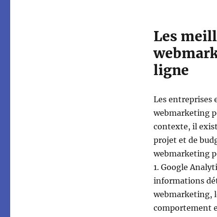
Les meill
webmarke
ligne
Les entreprises e
webmarketing po
contexte, il exi
projet et de budg
webmarketing po
1. Google Analyti
informations dét
webmarketing, le
comportement et 