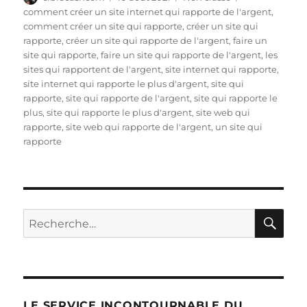
c
it
te
m
d
k
rt
le
comment créer un site internet qui rapporte de l'argent
,
e
te
re
bl
di
e
a
comment créer un site qui rapporte
,
créer un site qui
b
r
st
r
t
d
g
rapporte
,
créer un site qui rapporte de l'argent
,
faire un
site qui rapporte
,
faire un site qui rapporte de l'argent
,
les
o
I
er
sites qui rapportent de l'argent
,
site internet qui rapporte
,
o
n
site internet qui rapporte le plus d'argent
,
site qui
rapporte
,
site qui rapporte de l'argent
,
site qui rapporte le
k
plus
,
site qui rapporte le plus d'argent
,
site web qui
rapporte
,
site web qui rapporte de l'argent
,
un site qui
rapporte
RE
Recherche
pour :
LE SERVICE INCONTOURNABLE DU