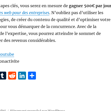
tapes clés, vous serez en mesure de
gagner 500€ par jou
tes web pour des entreprises
. N’oubliez pas d’utiliser les
ies, de créer du contenu de qualité et d’optimiser votre
our vous démarquer de la concurrence. Avec de la
de l’expertise, vous pourrez atteindre le sommet de
r des revenus considérables.
youtube
onactivite
Pi
T
R
Li
P
n
u
e
n
a
e
m
d
k
rt
re
bl
di
e
a
t
r
t
d
g