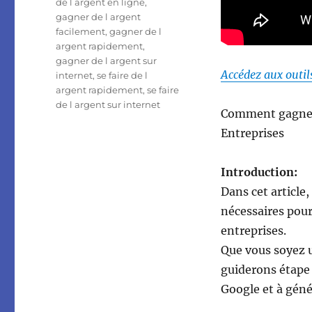
de l argent en ligne
,
gagner de l argent
facilement
,
gagner de l
argent rapidement
,
gagner de l argent sur
Accédez aux outil
internet
,
se faire de l
argent rapidement
,
se faire
de l argent sur internet
Comment gagner 
Entreprises
Introduction:
Dans cet article,
nécessaires pou
entreprises.
Que vous soyez 
guiderons étape 
Google et à géné