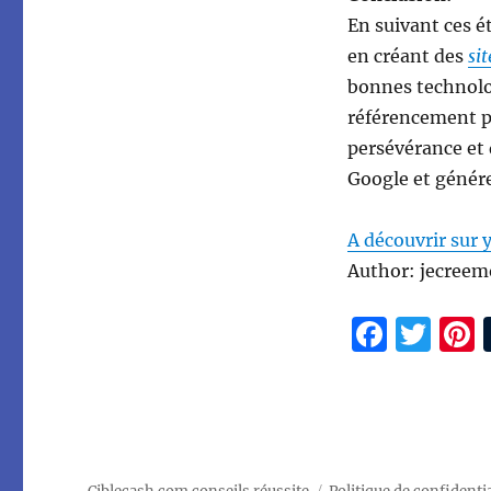
En suivant ces é
en créant des
si
bonnes technolog
référencement p
persévérance et 
Google et génére
A découvrir sur 
Author: jecreem
F
T
a
w
c
it
t
e
te
b
r
s