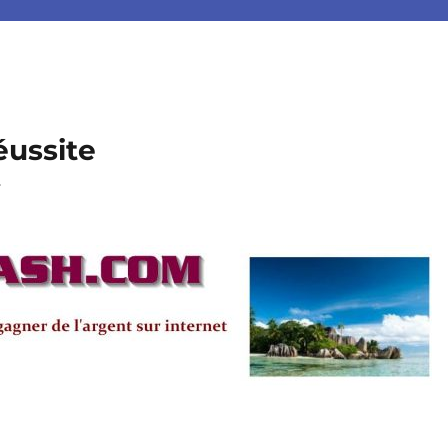
éussite
.