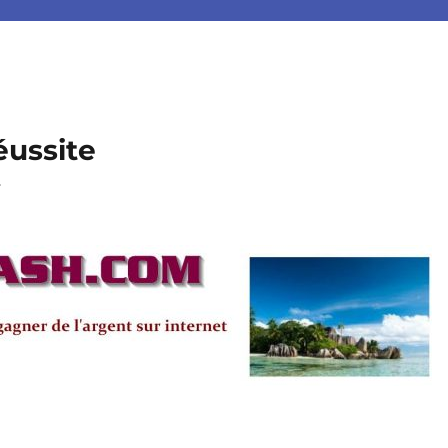
éussite
.