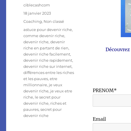
Auteur
ciblecashcom
Publié
18 janvier 2023
le
Catégories
Coaching
,
Non classé
Étiquettes
astuce pour devenir riche
,
comme devenir riche
,
devenir riche
,
devenir
riche en partant de rien
,
Découvrez 
devenir riche facilement
,
devenir riche rapidement
,
devenir riche sur internet
,
différences entre les riches
et les pauves
,
etre
millionnaire
,
je veux
PRENOM*
devenir riche
,
je veux etre
riche
,
le secret pour
devenir riche
,
riches et
pauvres
,
secret pour
devenir riche
Email