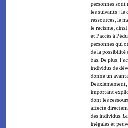
personnes sont r
les suivants : le
ressources, le 
le racisme, ainsi
et l’accès à l’éd
personnes qui on
de la possibilité
bas. De plus, l’a
individus de dév
donne un avantag
Deuxièmement, la
important expliq
dont les ressour
affecte directem
des individus.
Le
inégales et peuv