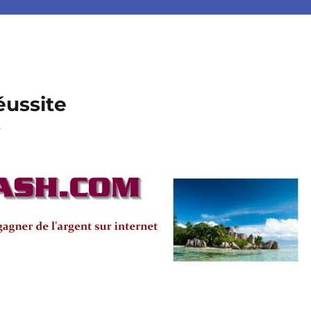
éussite
.