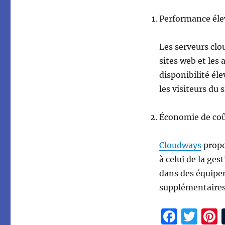
Performance éle
Les serveurs clo
sites web et les
disponibilité él
les visiteurs du 
Économie de co
Cloudways
propo
à celui de la ges
dans des équipem
supplémentaires
F
T