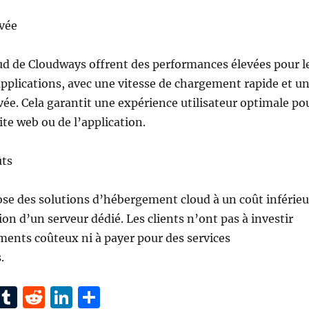
vée
ud de Cloudways offrent des performances élevées pour l
 applications, avec une vitesse de chargement rapide et u
evée. Cela garantit une expérience utilisateur optimale po
site web ou de l’application.
ûts
se des solutions d’hébergement cloud à un coût inférieu
tion d’un serveur dédié. Les clients n’ont pas à investir
ents coûteux ni à payer pour des services
.
Pi
T
R
Li
P