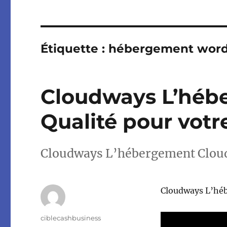
Étiquette :
hébergement word
Cloudways L’héb
Qualité pour votr
Cloudways L’hébergement Cloud 
Cloudways L’héb
Auteur
ciblecashbusiness