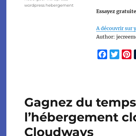
wordpress hebergement
Essayez gratui
A découvrir sur 
Author: jecreem
F
T
a
w
c
it
t
e
te
b
r
s
Gagnez du temps 
o
o
l’hébergement c
k
Cloudways