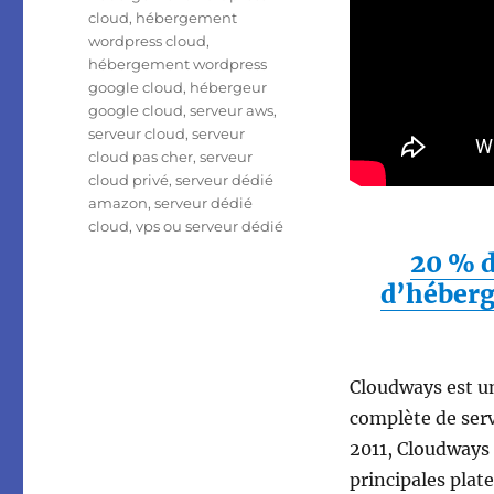
cloud
,
hébergement
wordpress cloud
,
hébergement wordpress
google cloud
,
hébergeur
google cloud
,
serveur aws
,
serveur cloud
,
serveur
cloud pas cher
,
serveur
cloud privé
,
serveur dédié
amazon
,
serveur dédié
cloud
,
vps ou serveur dédié
20 % d
d’héberg
Cloudways est u
complète de serv
2011, Cloudways
principales plat