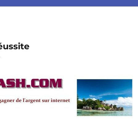
éussite
.