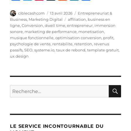
a
w
n
u
e
n
a
c
it
te
m
d
k
rt
Auteur
Publié
Catégories
ciblecashcom
13 avril 2026
Entrepreneuriat &
le
Étiquettes
Business
,
Marketing Digital
affiliation
,
business en
e
te
re
bl
di
e
a
ligne
,
Conversion
,
dwell time
,
entrepreneur
,
immersion
b
r
st
r
t
d
g
sonore
,
marketing de performance
,
monetisation
,
musique fonctionnelle
,
optimisation conversion
,
profit
,
o
I
er
psychologie de vente
,
rentabilite
,
retention
,
revenus
o
n
passifs
,
SEO
,
systeme.io
,
taux de rebond
,
template gratuit
,
ux design
k
RE
Recherche
pour :
LE SERVICE INCONTOURNABLE DU