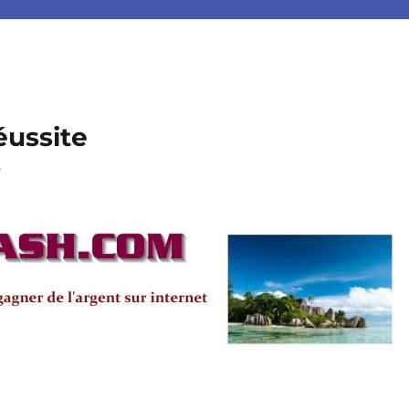
éussite
.