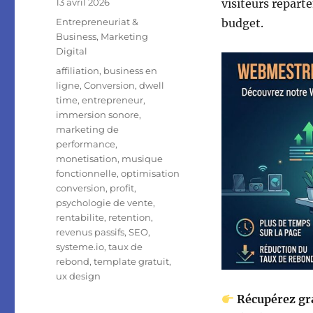
Publié
13 avril 2026
visiteurs repart
le
Catégories
Entrepreneuriat &
budget.
Business
,
Marketing
Digital
Étiquettes
affiliation
,
business en
ligne
,
Conversion
,
dwell
time
,
entrepreneur
,
immersion sonore
,
marketing de
performance
,
monetisation
,
musique
fonctionnelle
,
optimisation
conversion
,
profit
,
psychologie de vente
,
rentabilite
,
retention
,
revenus passifs
,
SEO
,
systeme.io
,
taux de
rebond
,
template gratuit
,
ux design
Récupérez gr